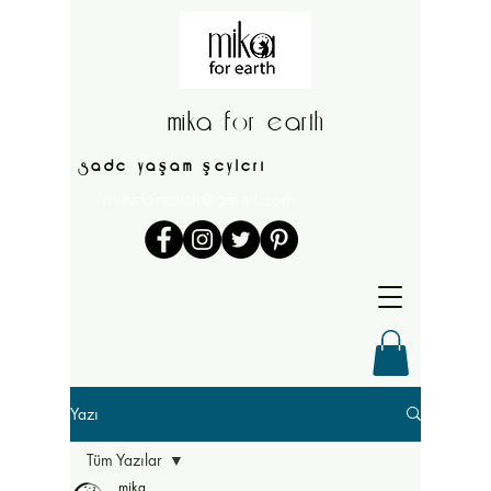
mika for earth
sade yaşam şeyleri
mikaforearth@gmail.com
Yazı
Tüm Yazılar
mika