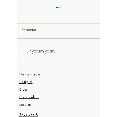
Yorumlar
Hayvan Deneyleri ve
Kahve Te
Bir yorum yazın...
ürünlerimiz hakkında
Geleceği
Vermek Dı
Kullanım
Hakkımızda
İletişim
Blog
Sık sorulan
sorular
Sevkiyat &