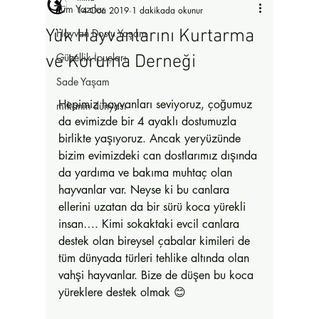
Tüm Yazılar
14 Oca 2019
1 dakikada okunur
Yük Hayvanlarını Kurtarma
Hayvan Dostu Yaşam
Güzellik İpuçları
ve Koruma Derneği
Sade Yaşam
Hepimiz hayvanları seviyoruz, çoğumuz 
mikanın dünyası
da evimizde bir 4 ayaklı dostumuzla 
birlikte yaşıyoruz. Ancak yeryüzünde 
bizim evimizdeki can dostlarımız dışında 
da yardıma ve bakıma muhtaç olan 
hayvanlar var. Neyse ki bu canlara 
ellerini uzatan da bir sürü koca yürekli 
insan…. Kimi sokaktaki evcil canlara 
destek olan bireysel çabalar kimileri de 
tüm dünyada türleri tehlike altında olan 
vahşi hayvanlar. Bize de düşen bu koca 
yüreklere destek olmak 😊 