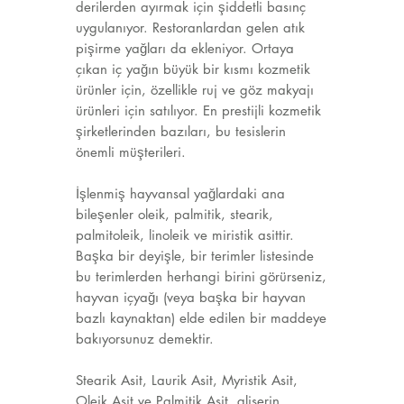
derilerden ayırmak için şiddetli basınç
uygulanıyor. Restoranlardan gelen atık
pişirme yağları da ekleniyor. Ortaya
çıkan iç yağın büyük bir kısmı kozmetik
ürünler için, özellikle ruj ve göz makyajı
ürünleri için satılıyor. En prestijli kozmetik
şirketlerinden bazıları, bu tesislerin
önemli müşterileri.
İşlenmiş hayvansal yağlardaki ana
bileşenler oleik, palmitik, stearik,
palmitoleik, linoleik ve miristik asittir.
Başka bir deyişle, bir terimler listesinde
bu terimlerden herhangi birini görürseniz,
hayvan içyağı (veya başka bir hayvan
bazlı kaynaktan) elde edilen bir maddeye
bakıyorsunuz demektir.
Stearik Asit, Laurik Asit, Myristik Asit,
Oleik Asit ve Palmitik Asit, gliserin,