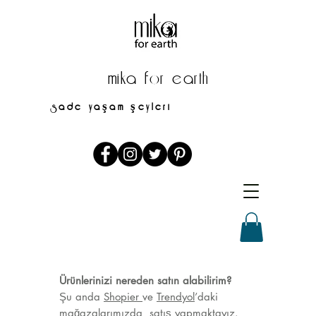
mika for earth
sade yaşam şeyleri
mikaforearth@gmail.com
Ürünlerinizi nereden satın alabilirim?
Şu anda
Shopier
ve
Trendyol
’daki
mağazalarımızda satış yapmaktayız.