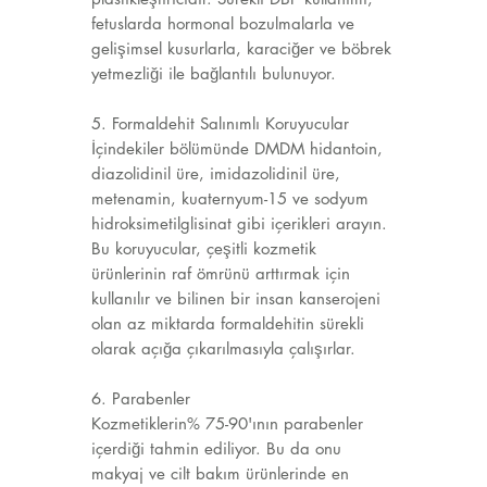
fetuslarda hormonal bozulmalarla ve
gelişimsel kusurlarla, karaciğer ve böbrek
yetmezliği ile bağlantılı bulunuyor.
5. Formaldehit Salınımlı Koruyucular
İçindekiler bölümünde DMDM hidantoin,
diazolidinil üre, imidazolidinil üre,
metenamin, kuaternyum-15 ve sodyum
hidroksimetilglisinat gibi içerikleri arayın.
Bu koruyucular, çeşitli kozmetik
ürünlerinin raf ömrünü arttırmak için
kullanılır ve bilinen bir insan kanserojeni
olan az miktarda formaldehitin sürekli
olarak açığa çıkarılmasıyla çalışırlar.
6. Parabenler
Kozmetiklerin% 75-90'ının parabenler
içerdiği tahmin ediliyor. Bu da onu
makyaj ve cilt bakım ürünlerinde en