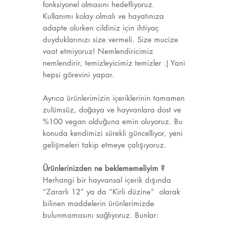
fonksiyonel olmasını hedefliyoruz.
Kullanımı kolay olmalı ve hayatınıza
adapte olurken cildiniz için ihtiyaç
duyduklarınızı size vermeli. Size mucize
vaat etmiyoruz! Nemlendiricimiz
nemlendirir, temizleyicimiz temizler :) Yani
hepsi görevini yapar.
Ayrıca ürünlerimizin içeriklerinin tamamen
zulümsüz, doğaya ve hayvanlara dost ve
%100 vegan olduğuna emin oluyoruz. Bu
konuda kendimizi sürekli güncelliyor, yeni
gelişmeleri takip etmeye çalışıyoruz.
Ürünlerinizden ne beklememeliyim ?
Herhangi bir hayvansal içerik dışında
“Zararlı 12” ya da “Kirli düzine” olarak
bilinen maddelerin ürünlerimizde
bulunmamasını sağlıyoruz. Bunlar: