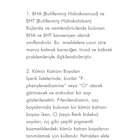
1. BHA (Butillenmiş Hidroksianisol) ve
BHT (Butillenmiş Hidroksitoluen)
Rujlarda ve nemlendiricilerde bulunan
BHA ve BHT kanserojen olarak
sınıflandırılır. Bu maddelere uzun süre
maruz kalmak karaciğer, tiroid ve böbrek
problemleriyle ilişkilendirilmiştir.
2. Kömür Katranı Boyaları
İçerik listelerinde, bunlar “P-
phenylenediamine” veya “CI” olarak
görünecek ve ardından bir sayı
gösterilecektir. P-fenilendiamin, saç
boyalarında bulunan bir kömür katranı
boyası iken, CI (veya Renk İndeksi)
sayıları, ruj gibi çeşitli pigmentli
kozmetiklerdeki kömür katran boyalarını
tanımlamak için kullanılır. Petrolden elde