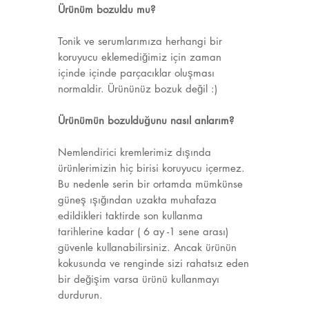
Ürünüm bozuldu mu?
Tonik ve serumlarımıza herhangi bir
koruyucu eklemediğimiz için zaman
içinde içinde parçacıklar oluşması
normaldir. Ürününüz bozuk değil :)
Ürünümün bozulduğunu nasıl anlarım?
Nemlendirici kremlerimiz dışında
ürünlerimizin hiç birisi koruyucu içermez.
Bu nedenle serin bir ortamda mümkünse
güneş ışığından uzakta muhafaza
edildikleri taktirde son kullanma
tarihlerine kadar ( 6 ay -1 sene arası)
güvenle kullanabilirsiniz. Ancak ürünün
kokusunda ve renginde sizi rahatsız eden
bir değişim varsa ürünü kullanmayı
durdurun.