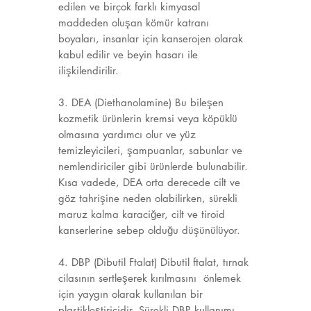
edilen ve birçok farklı kimyasal
maddeden oluşan kömür katranı
boyaları, insanlar için kanserojen olarak
kabul edilir ve beyin hasarı ile
ilişkilendirilir.
3. DEA (Diethanolamine) Bu bileşen
kozmetik ürünlerin kremsi veya köpüklü
olmasına yardımcı olur ve yüz
temizleyicileri, şampuanlar, sabunlar ve
nemlendiriciler gibi ürünlerde bulunabilir.
Kısa vadede, DEA orta derecede cilt ve
göz tahrişine neden olabilirken, sürekli
maruz kalma karaciğer, cilt ve tiroid
kanserlerine sebep olduğu düşünülüyor.
4. DBP (Dibutil Ftalat) Dibutil ftalat, tırnak
cilasının sertleşerek kırılmasını önlemek
için yaygın olarak kullanılan bir
plastikleştiricidir. Sürekli DBP kullanımı,