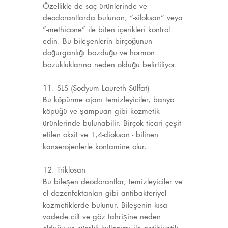
Özellikle de saç ürünlerinde ve
deodorantlarda bulunan, “-siloksan” veya
“-methicone” ile biten içerikleri kontrol
edin. Bu bileşenlerin birçoğunun
doğurganlığı bozduğu ve hormon
bozukluklarına neden olduğu belirtiliyor.
11. SLS (Sodyum Laureth Sülfat)
Bu köpürme ajanı temizleyiciler, banyo
köpüğü ve şampuan gibi kozmetik
ürünlerinde bulunabilir. Birçok ticari çeşit
etilen oksit ve 1,4-dioksan - bilinen
kanserojenlerle kontamine olur.
12. Triklosan
Bu bileşen deodorantlar, temizleyiciler ve
el dezenfektanları gibi antibakteriyel
kozmetiklerde bulunur. Bileşenin kısa
vadede cilt ve göz tahrişine neden