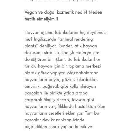
Vegan ve doğal kozmetik nedir? Neden
tercih etmeliyim ?
Hayvan işleme fabrikalarını hiç duydunuz
mu? İngilizce’de “animal rendering
plants” deniliyor. Render, atık hayvan
dokusunu stabil, kullanışlı materyallere
dönüştüren bir işlem. Bu fabrikalar her
tür ölü hayvan için bir toplama merkezi
olarak görev yapıyor. Mezbahalardan
hayvanların beyin, gözler, kıkırdaklar,
omurilik, bağırsak gibi kullanılmayan
parçaları ile birlikte yolda araba
çarparak ölmüş sincap, tavşan gibi
hayvanların ve çiftliklerde hastalıktan ölen
hayvanların cesetleri ekleniyor. Tüm bu
parçalar dev kazanların içinde
pişirildikten sonra yağları kemik ve