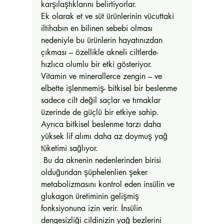
karşılaştıklarını belirtiyorlar. 
Ek olarak et ve süt ürünlerinin vücuttaki 
iltihabın en bilinen sebebi olması 
nedeniyle bu ürünlerin hayatınızdan 
çıkması – özellikle akneli ciltlerde- 
hızlıca olumlu bir etki gösteriyor. 
Vitamin ve minerallerce zengin – ve 
elbette işlenmemiş- bitkisel bir beslenme 
sadece cilt değil saçlar ve tırnaklar 
üzerinde de güçlü bir etkiye sahip. 
Ayrıca bitkisel beslenme tarzı daha 
yüksek lif alımı daha az doymuş yağ 
tüketimi sağlıyor. 
 Bu da aknenin nedenlerinden birisi 
olduğundan şüphelenlien şeker 
metabolizmasını kontrol eden insülin ve 
glukagon üretiminin gelişmiş 
fonksiyonuna izin verir. İnsülin 
dengesizliği cildinizin yağ bezlerini 