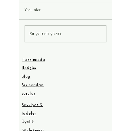
Yorumlar
Badem Yağı
Yaz Sonr
Bir yorum yazın...
Zamanı
Hakkımızda
İletişim
Blog
Sık sorulan
sorular
Sevkiyat &
İadeler
Üyelik
Sözleşmesi