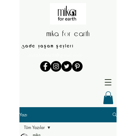
mika for earth
sade yaşam şeyleri
mikaforearth@gmail.com
Yazı
Tüm Yazılar
mika