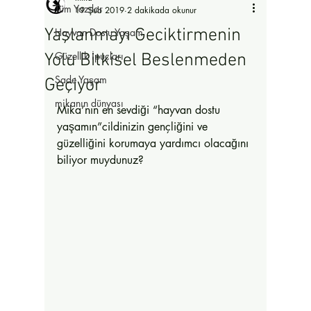
Tüm Yazılar
19 Şub 2019
2 dakikada okunur
Yaşlanmayı Geciktirmenin
Hayvan Dostu Yaşam
Güzellik İpuçları
Yolu Bitkisel Beslenmeden
Sade Yaşam
Geçiyor
mikanın dünyası
Mika’nın en sevdiği “hayvan dostu 
yaşamın”cildinizin gençliğini ve 
güzelliğini korumaya yardımcı olacağını 
biliyor muydunuz? 