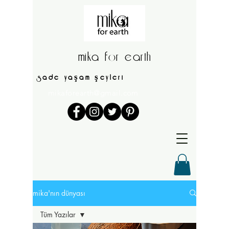
mika for earth
sade yaşam şeyleri
mikaforearth@gmail.com
mika'nın dünyası
Tüm Yazılar