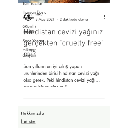
Tüm Yazılar
Hayvan Dostu
mika
Yaşam
8 May 2021
2 dakikada okunur
Güzellik
Hindistan cevizi yağınız
İpuçları
Sade Yaşam
gerçekten "cruelty free"
mikanın
mi?
dünyası
Son yılların en iyi çıkış yapan
ürünlerinden birisi hindistan cevizi yağı
olsa gerek. Peki hindistan cevizi yağı
masum bir mucize mi?
Hakkımızda
İletişim