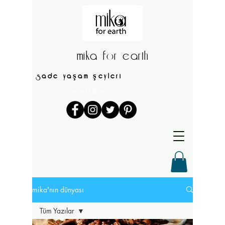
mika for earth
sade yaşam şeyleri
mikaforearth@gmail.com
mika'nın dünyası
Tüm Yazılar