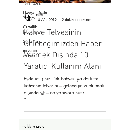
Tüm Yazılar
Hayvan Dostu
mika
Yaşam
18 Ağu 2019
2 dakikada okunur
Güzellik
Kahve Telvesinin
İpuçları
Sade Yaşam
Geleceğimizden Haber
mikanın
Vermek Dışında 10
dünyası
Yaratıcı Kullanım Alanı
Evde içtiğiniz Türk kahvesi ya da filtre
kahvenin telvesini – geleceğinizi okumak
dışında 😉 – ne yapıyorsunuz?
Kahvenizden kalanları...
Hakkımızda