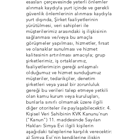
esasları çerçevesinde yeterli önlemler
alınmak kaydıyla yurt içinde ve gerekli
güvenlik önlemlerinin alınması kaydıyla
yurt dışında, Şirket faaliyetlerinin
yürütülmesi, veri sahipleri ile
müşterilerimiz arasındaki iş ilişkisinin
sağlanması ve/veya bu amaçla
görüşmeler yapılması, hizmetler, fırsat
ve olanaklar sunulması ve hizmet
kalitesinin artırılması amacıyla; grup
şirketlerimiz, iş ortaklarımız,
faaliyetlerimizin gereği anlaşmalı
olduğumuz ve hizmet sunduğumuz
müşteriler, tedarikçiler, denetim
şirketleri veya yasal bir zorunluluk
gereği bu verileri talep etmeye yetkili
olan kamu kurum veya kuruluşları,
bunlarla sınırlı olmamak üzere ilgili
diğer otoriteler ile paylaşabilecektir. 4.
Kişisel Veri Sahibinin KVK Kanunu'nun
("Kanun") 11. maddesinde Sayılan
Hakları Simya Evi ilgili kişilerin
aşağıdaki taleplerine karşılık verecektir:
a) Simya Evi’nin kendilerine ilişkin