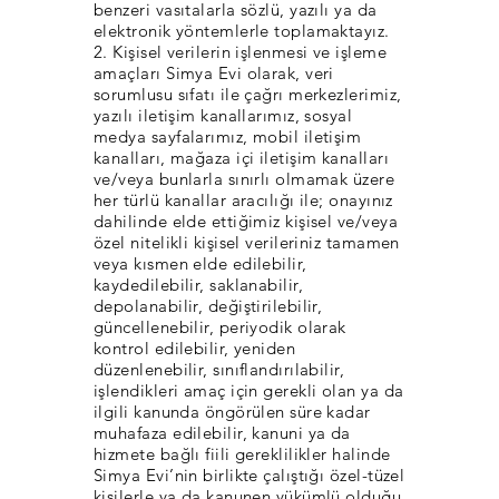
benzeri vasıtalarla sözlü, yazılı ya da
elektronik yöntemlerle toplamaktayız.
2. Kişisel verilerin işlenmesi ve işleme
amaçları Simya Evi olarak, veri
sorumlusu sıfatı ile çağrı merkezlerimiz,
yazılı iletişim kanallarımız, sosyal
medya sayfalarımız, mobil iletişim
kanalları, mağaza içi iletişim kanalları
ve/veya bunlarla sınırlı olmamak üzere
her türlü kanallar aracılığı ile; onayınız
dahilinde elde ettiğimiz kişisel ve/veya
özel nitelikli kişisel verileriniz tamamen
veya kısmen elde edilebilir,
kaydedilebilir, saklanabilir,
depolanabilir, değiştirilebilir,
güncellenebilir, periyodik olarak
kontrol edilebilir, yeniden
düzenlenebilir, sınıflandırılabilir,
işlendikleri amaç için gerekli olan ya da
ilgili kanunda öngörülen süre kadar
muhafaza edilebilir, kanuni ya da
hizmete bağlı fiili gereklilikler halinde
Simya Evi’nin birlikte çalıştığı özel-tüzel
kişilerle ya da kanunen yükümlü olduğu