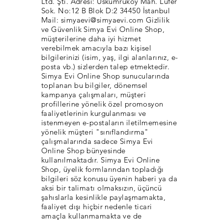
Ltd. Şti. Adresi: Uskumruköy Mah. Lüfer
Sok. No:12 B Blok D:2 34450 İstanbul
Mail:
simyaevi@simyaevi.com
Gizlilik
ve Güvenlik Simya Evi Online Shop,
müşterilerine daha iyi hizmet
verebilmek amacıyla bazı kişisel
bilgilerinizi (isim, yaş, ilgi alanlarınız, e-
posta vb.) sizlerden talep etmektedir.
Simya Evi Online Shop sunucularında
toplanan bu bilgiler, dönemsel
kampanya çalışmaları, müşteri
profillerine yönelik özel promosyon
faaliyetlerinin kurgulanması ve
istenmeyen e-postaların iletilmemesine
yönelik müşteri "sınıflandırma"
çalışmalarında sadece Simya Evi
Online Shop bünyesinde
kullanılmaktadır. Simya Evi Online
Shop, üyelik formlarından topladığı
bilgileri söz konusu üyenin haberi ya da
aksi bir talimatı olmaksızın, üçüncü
şahıslarla kesinlikle paylaşmamakta,
faaliyet dışı hiçbir nedenle ticari
amaçla kullanmamakta ve de