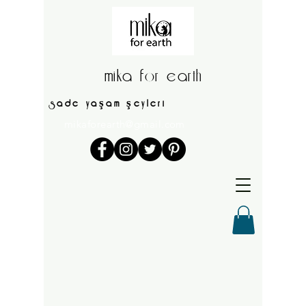
mika for earth
sade yaşam şeyleri
mikaforearth@gmail.com