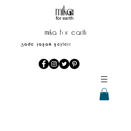
mika for earth
sade yaşam şeyleri
mikaforearth@gmail.com