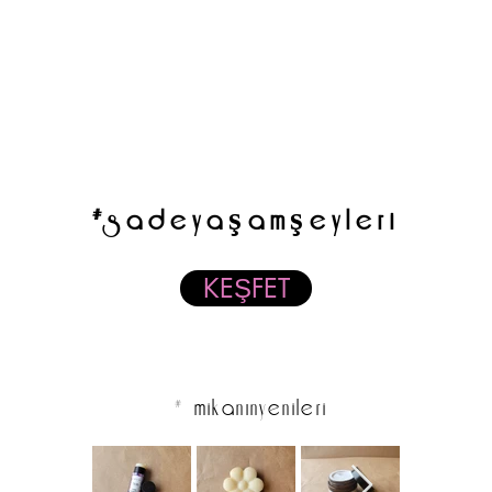
#sadeyaşamşeyleri
KEŞFET
Bitkisel Kozmetik Ürünleri
# mikanınyenileri