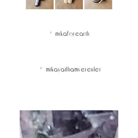
# mikaforearth
# mikayailhamverenler