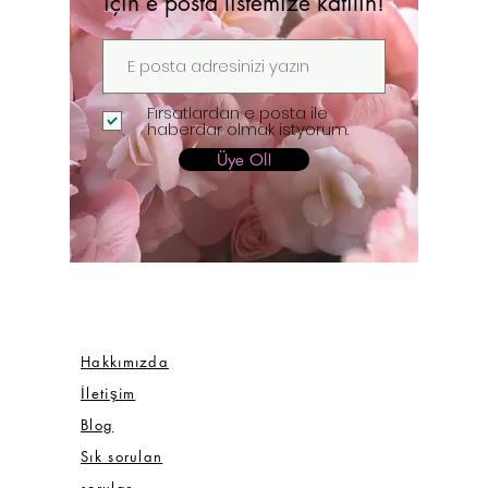
için e posta listemize katılın!
Fırsatlardan e posta ile
haberdar olmak istyorum.
Üye Ol!
Hakkımızda
İletişim
Blog
Sık sorulan
sorular