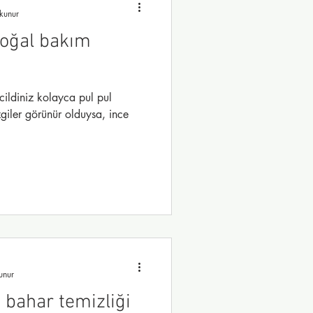
kunur
 doğal bakım
cildiniz kolayca pul pul
giler görünür olduysa, ince
unur
 bahar temizliği