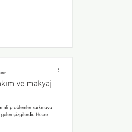
unur
bakım ve makyaj
nemli problemler sarkmaya
gelen çizgilerdir. Hücre
.