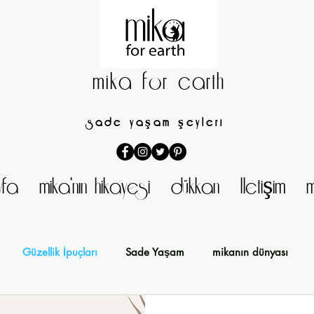
mika for earth
sade yaşam şeyleri
fa
mika'nın hikayesi
dükkan
Iletişim
m
Güzellik İpuçları
Sade Yaşam
mikanın dünyası