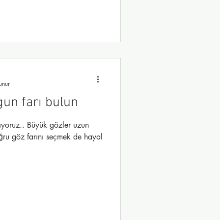
unur
gun farı bulun
yoruz.. Büyük gözler uzun
oğru göz farını seçmek de hayal