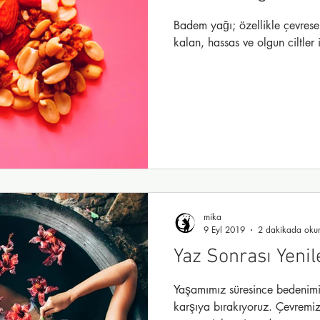
Badem yağı; özellikle çevresel
kalan, hassas ve olgun ciltler
mika
9 Eyl 2019
2 dakikada oku
Yaz Sonrası Yen
Yaşamımız süresince bedenimiz
karşıya bırakıyoruz. Çevremizdeki toksinlere maruz kalması;