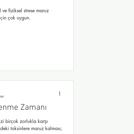
 ve fiziksel strese maruz
 için çok uygun.
nur
ilenme Zamanı
i birçok zorlukla karşı