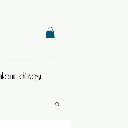
mikaforearth@gmail.com
ika'nın dünyası