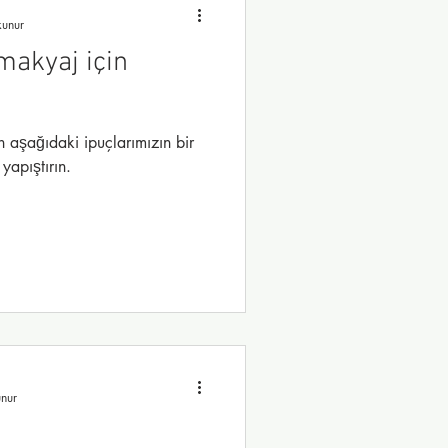
kunur
 makyaj için
in aşağıdaki ipuçlarımızın bir
 yapıştırın.
nur